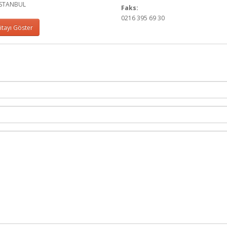
 İSTANBUL
Faks:
0216 395 69 30
tayı Göster