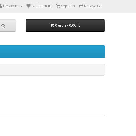
Hesabım
A. Listem (0)
Sepetim
Kasaya Git
0 ürün - 0,00TL