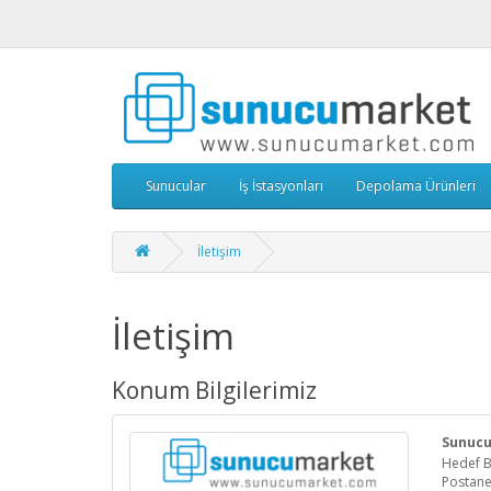
Sunucular
İş İstasyonları
Depolama Ürünleri
İletişim
İletişim
Konum Bilgilerimiz
Sunucu
Hedef B
Postane