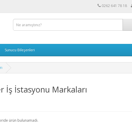
0262 641 78 18
Sunucu Bileşenleri
rı
r İş İstasyonu Markaları
oride ürün bulunamadı.