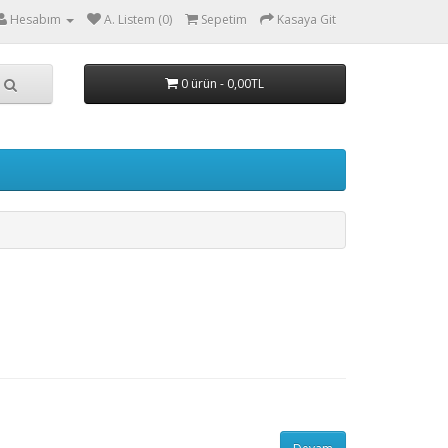
Hesabım
A. Listem (0)
Sepetim
Kasaya Git
0 ürün - 0,00TL