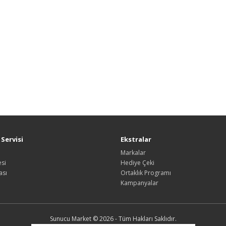
Servisi
Ekstralar
Markalar
si
Hediye Çeki
ası
Ortaklık Programı
Kampanyalar
Sunucu Market © 2026 - Tüm Hakları Saklıdır.