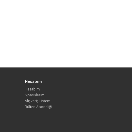
Hesabım
Hesabım
Siparişlerim
Alışveriş Listem
Bülten Aboneliği