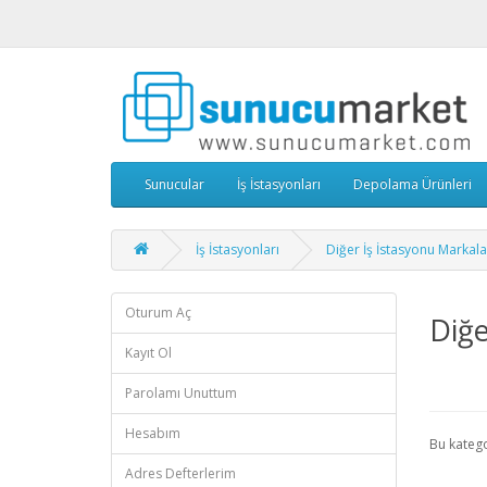
Sunucular
İş İstasyonları
Depolama Ürünleri
İş İstasyonları
Diğer İş İstasyonu Markala
Oturum Aç
Diğe
Kayıt Ol
Parolamı Unuttum
Hesabım
Bu kateg
Adres Defterlerim