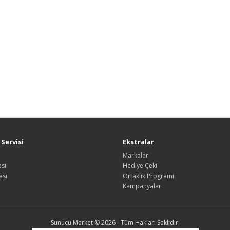
Servisi
Ekstralar
Markalar
si
Hediye Çeki
ası
Ortaklık Programı
Kampanyalar
Sunucu Market © 2026 - Tüm Hakları Saklıdır.