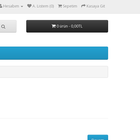
Hesabım
A. Listem (0)
Sepetim
Kasaya Git
0 ürün - 0,00TL