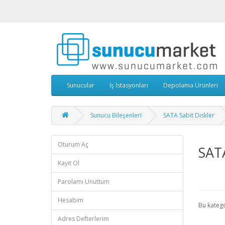
Sunucular
İş İstasyonları
Depolama Ürünleri
Sunucu Bileşenleri
SATA Sabit Diskler
Oturum Aç
SATA
Kayıt Ol
Parolamı Unuttum
Hesabım
Bu kateg
Adres Defterlerim