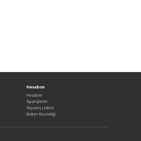
Hesabım
Hesabım
Siparişlerim
Alışveriş Listem
Bülten Aboneliği