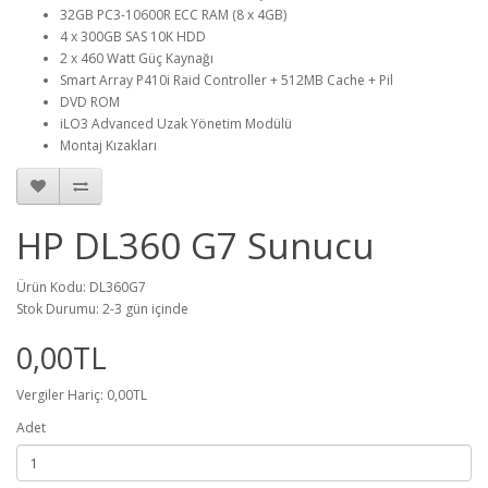
32GB PC3-10600R ECC RAM (8 x 4GB)
4 x 300GB SAS 10K HDD
2 x 460 Watt Güç Kaynağı
Smart Array P410i Raid Controller + 512MB Cache + Pil
DVD ROM
iLO3 Advanced Uzak Yönetim Modülü
Montaj Kızakları
HP DL360 G7 Sunucu
Ürün Kodu: DL360G7
Stok Durumu: 2-3 gün içinde
0,00TL
Vergiler Hariç: 0,00TL
Adet